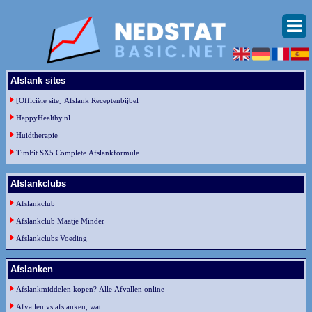
Afslank sites
[Officiële site] Afslank Receptenbijbel
HappyHealthy.nl
Huidtherapie
TimFit SX5 Complete Afslankformule
Afslankclubs
Afslankclub
Afslankclub Maatje Minder
Afslankclubs Voeding
Afslanken
Afslankmiddelen kopen? Alle Afvallen online
Afvallen vs afslanken, wat