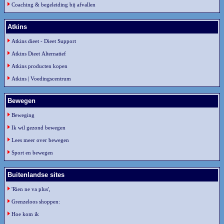
Coaching & begeleiding bij afvallen
Atkins
Atkins dieet - Dieet Support
Atkins Dieet Alternatief
Atkins producten kopen
Atkins | Voedingscentrum
Bewegen
Beweging
Ik wil gezond bewegen
Lees meer over bewegen
Sport en bewegen
Buitenlandse sites
'Rien ne va plus',
Grenzeloos shoppen:
Hoe kom ik